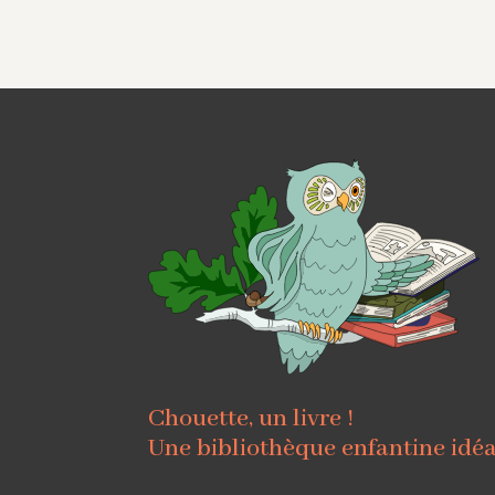
Chouette, un livre !
Une bibliothèque enfantine idé