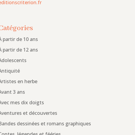
editionscriterion.fr
Catégories
À partir de 10 ans
À partir de 12 ans
Adolescents
Antiquité
Artistes en herbe
Avant 3 ans
Avec mes dix doigts
Aventures et découvertes
Bandes dessinées et romans graphiques
Contes, légendes et fééries