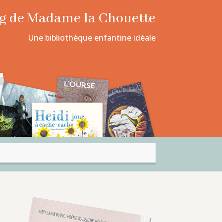
log de Madame la Chouette
Une bibliothèque enfantine idéale