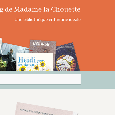
log de Madame la Chouette
Une bibliothèque enfantine idéale