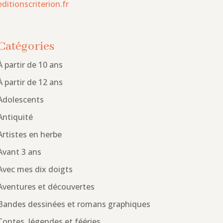
editionscriterion.fr
Catégories
À partir de 10 ans
À partir de 12 ans
Adolescents
Antiquité
Artistes en herbe
Avant 3 ans
Avec mes dix doigts
Aventures et découvertes
Bandes dessinées et romans graphiques
Contes, légendes et fééries