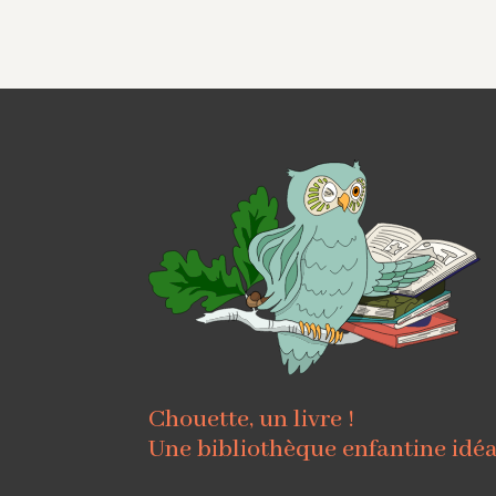
Chouette, un livre !
Une bibliothèque enfantine idé