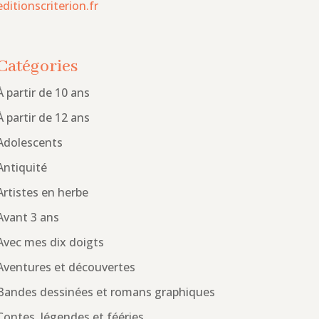
editionscriterion.fr
Catégories
À partir de 10 ans
À partir de 12 ans
Adolescents
Antiquité
Artistes en herbe
Avant 3 ans
Avec mes dix doigts
Aventures et découvertes
Bandes dessinées et romans graphiques
Contes, légendes et fééries