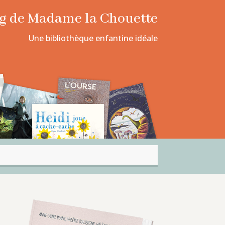
log de Madame la Chouette
Une bibliothèque enfantine idéale