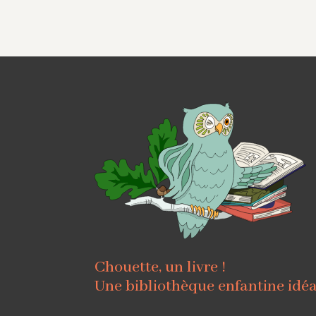
Chouette, un livre !
Une bibliothèque enfantine idé