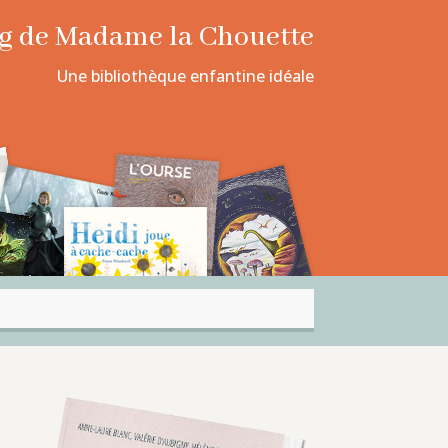
log de Madame la Chouette
Une bibliothèque enfantine idéale