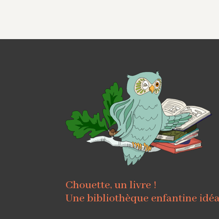
Chouette, un livre !
Une bibliothèque enfantine idé