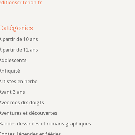
editionscriterion.fr
Catégories
À partir de 10 ans
À partir de 12 ans
Adolescents
Antiquité
Artistes en herbe
Avant 3 ans
Avec mes dix doigts
Aventures et découvertes
Bandes dessinées et romans graphiques
Contes, légendes et fééries