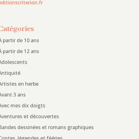
editionscriterion.fr
Catégories
À partir de 10 ans
À partir de 12 ans
Adolescents
Antiquité
Artistes en herbe
Avant 3 ans
Avec mes dix doigts
Aventures et découvertes
Bandes dessinées et romans graphiques
Contes, légendes et fééries