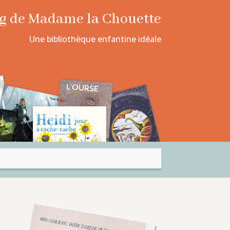
log de Madame la Chouette
Une bibliothèque enfantine idéale