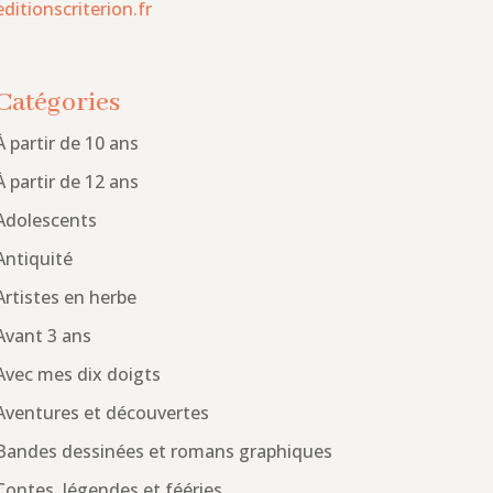
editionscriterion.fr
Catégories
À partir de 10 ans
À partir de 12 ans
Adolescents
Antiquité
Artistes en herbe
Avant 3 ans
Avec mes dix doigts
Aventures et découvertes
Bandes dessinées et romans graphiques
Contes, légendes et fééries