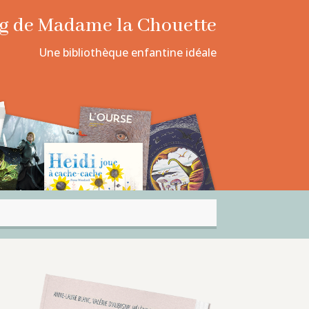
log de Madame la Chouette
Une bibliothèque enfantine idéale