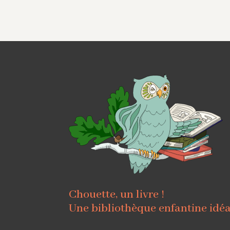
Chouette, un livre !
Une bibliothèque enfantine idé