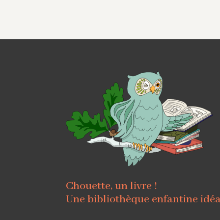
Chouette, un livre !
Une bibliothèque enfantine idé