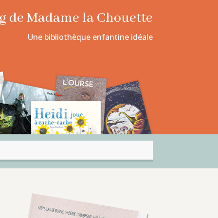
log de Madame la Chouette
Une bibliothèque enfantine idéale