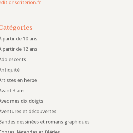
editionscriterion.fr
Catégories
À partir de 10 ans
À partir de 12 ans
Adolescents
Antiquité
Artistes en herbe
Avant 3 ans
Avec mes dix doigts
Aventures et découvertes
Bandes dessinées et romans graphiques
Contes, légendes et fééries