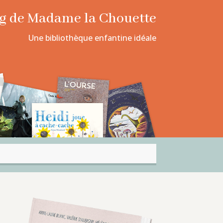
log de Madame la Chouette
Une bibliothèque enfantine idéale