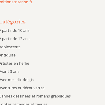
editionscriterion.fr
Catégories
À partir de 10 ans
À partir de 12 ans
Adolescents
Antiquité
Artistes en herbe
Avant 3 ans
Avec mes dix doigts
Aventures et découvertes
Bandes dessinées et romans graphiques
Contes, légendes et fééries