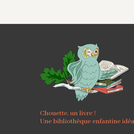
Chouette, un livre !
Une bibliothèque enfantine idé