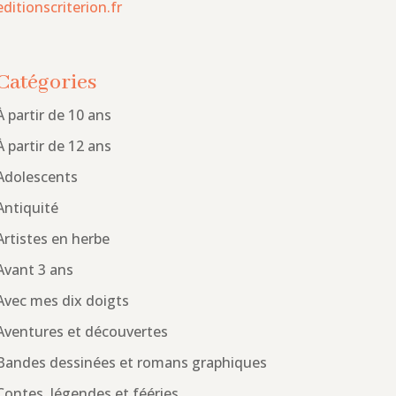
editionscriterion.fr
Catégories
À partir de 10 ans
À partir de 12 ans
Adolescents
Antiquité
Artistes en herbe
Avant 3 ans
Avec mes dix doigts
Aventures et découvertes
Bandes dessinées et romans graphiques
Contes, légendes et fééries