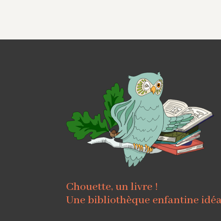
Chouette, un livre !
Une bibliothèque enfantine idé