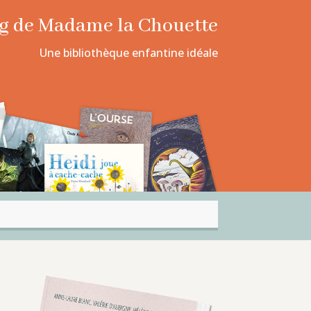
log de Madame la Chouette
Une bibliothèque enfantine idéale