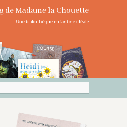
log de Madame la Chouette
Une bibliothèque enfantine idéale