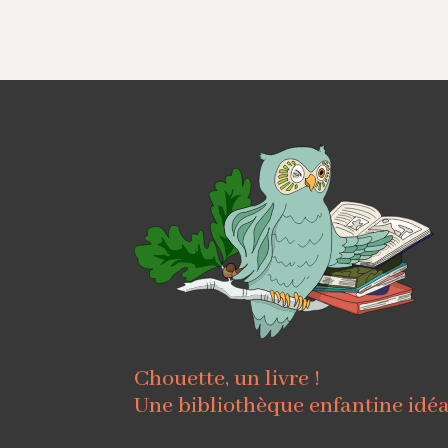
Chouette, un livre !
Une bibliothèque enfantine idé