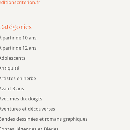
editionscriterion.fr
Catégories
À partir de 10 ans
À partir de 12 ans
Adolescents
Antiquité
Artistes en herbe
Avant 3 ans
Avec mes dix doigts
Aventures et découvertes
Bandes dessinées et romans graphiques
Contes, légendes et fééries