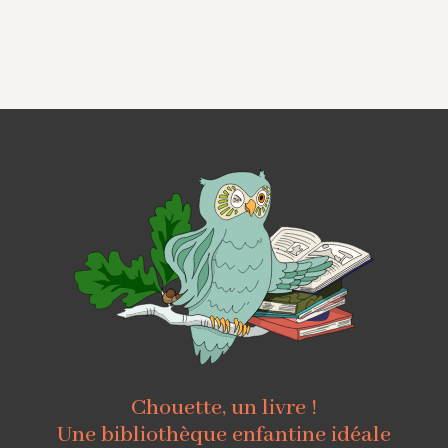
Chouette, un livre !
Une bibliothèque enfantine idéale