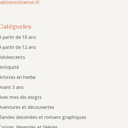
editionscriterion.fr
Catégories
À partir de 10 ans
À partir de 12 ans
Adolescents
Antiquité
Artistes en herbe
Avant 3 ans
Avec mes dix doigts
Aventures et découvertes
Bandes dessinées et romans graphiques
Contes, légendes et fééries