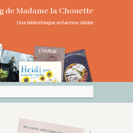
log de Madame la Chouette
Une bibliothèque enfantine idéale