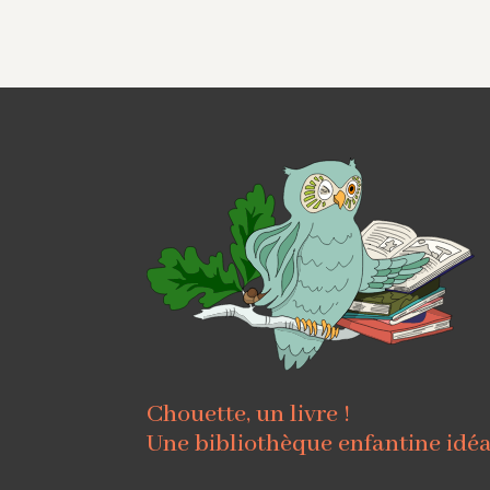
Chouette, un livre !
Une bibliothèque enfantine idé