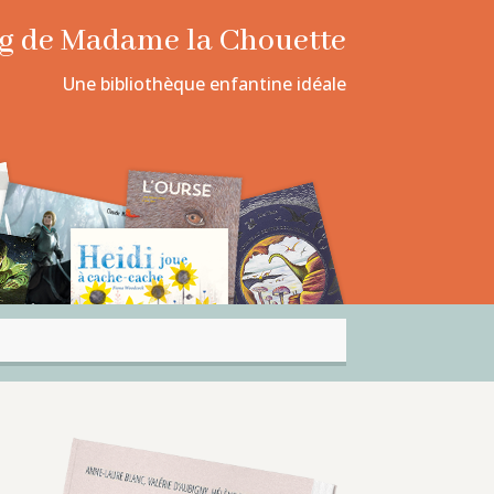
log de Madame la Chouette
Une bibliothèque enfantine idéale