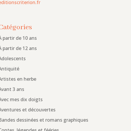
editionscriterion.fr
Catégories
À partir de 10 ans
À partir de 12 ans
Adolescents
Antiquité
Artistes en herbe
Avant 3 ans
Avec mes dix doigts
Aventures et découvertes
Bandes dessinées et romans graphiques
Contes, légendes et fééries