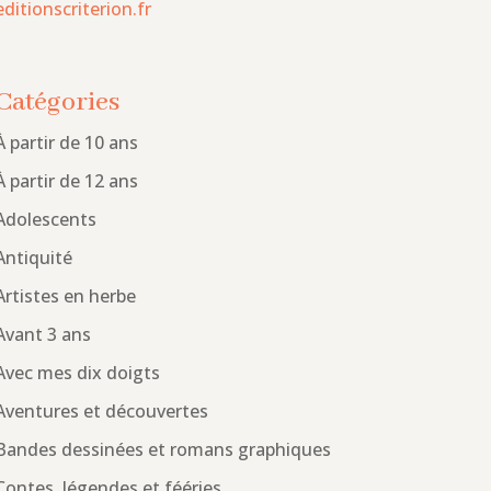
editionscriterion.fr
Catégories
À partir de 10 ans
À partir de 12 ans
Adolescents
Antiquité
Artistes en herbe
Avant 3 ans
Avec mes dix doigts
Aventures et découvertes
Bandes dessinées et romans graphiques
Contes, légendes et fééries