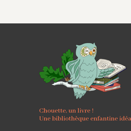
Chouette, un livre !
Une bibliothèque enfantine idé