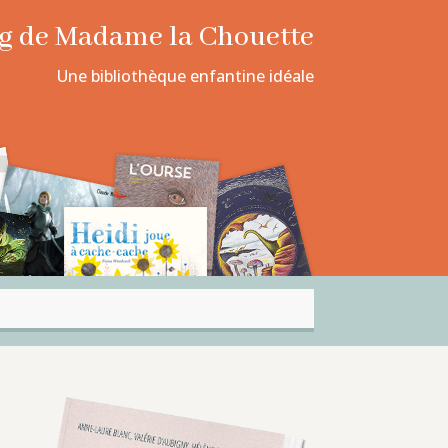
log de Madame la Chouette
Une bibliothèque enfantine idéale