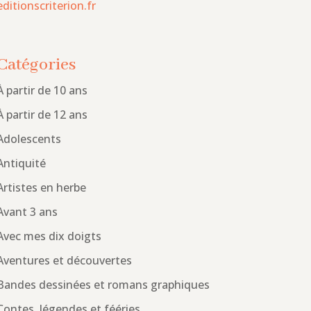
editionscriterion.fr
Catégories
À partir de 10 ans
À partir de 12 ans
Adolescents
Antiquité
Artistes en herbe
Avant 3 ans
Avec mes dix doigts
Aventures et découvertes
Bandes dessinées et romans graphiques
Contes, légendes et fééries