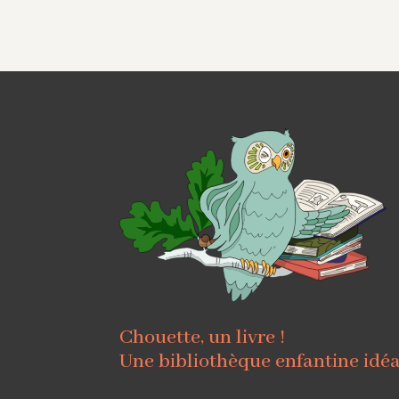
Chouette, un livre !
Une bibliothèque enfantine idé