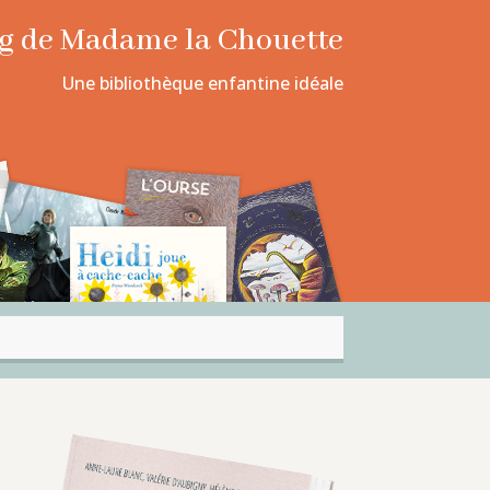
log de Madame la Chouette
Une bibliothèque enfantine idéale