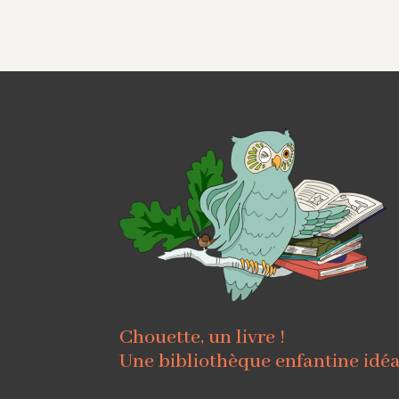
Chouette, un livre !
Une bibliothèque enfantine idé