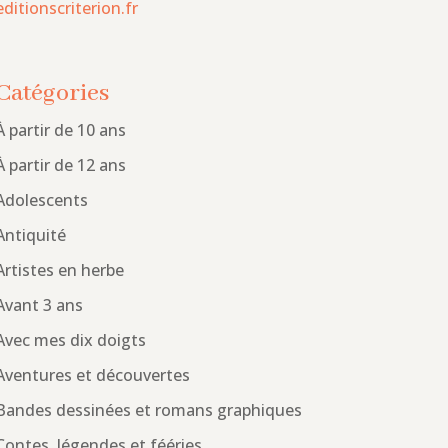
editionscriterion.fr
Catégories
À partir de 10 ans
À partir de 12 ans
Adolescents
Antiquité
Artistes en herbe
Avant 3 ans
Avec mes dix doigts
Aventures et découvertes
Bandes dessinées et romans graphiques
Contes, légendes et fééries