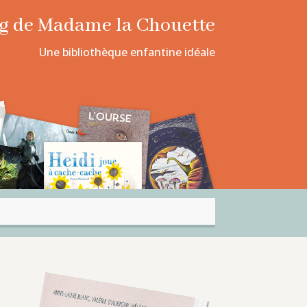
log de Madame la Chouette
Une bibliothèque enfantine idéale