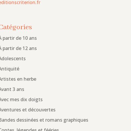
editionscriterion.fr
Catégories
À partir de 10 ans
À partir de 12 ans
Adolescents
Antiquité
Artistes en herbe
Avant 3 ans
Avec mes dix doigts
Aventures et découvertes
Bandes dessinées et romans graphiques
Contes, légendes et fééries