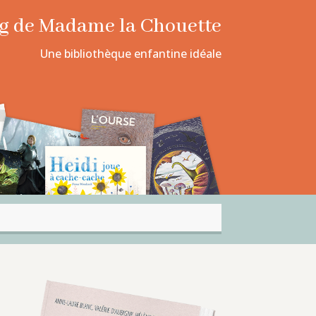
log de Madame la Chouette
Une bibliothèque enfantine idéale