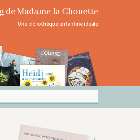
log de Madame la Chouette
Une bibliothèque enfantine idéale