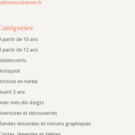
editionscriterion.fr
Catégories
À partir de 10 ans
À partir de 12 ans
Adolescents
Antiquité
Artistes en herbe
Avant 3 ans
Avec mes dix doigts
Aventures et découvertes
Bandes dessinées et romans graphiques
Contes, légendes et fééries