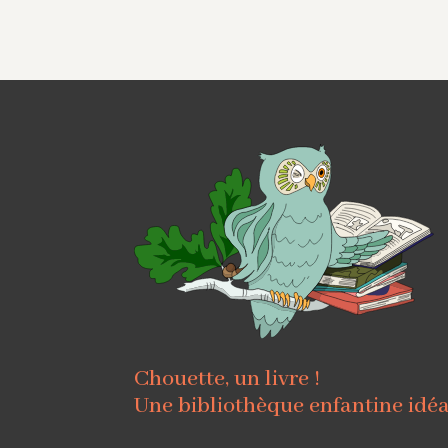
Chouette, un livre !
Une bibliothèque enfantine idé