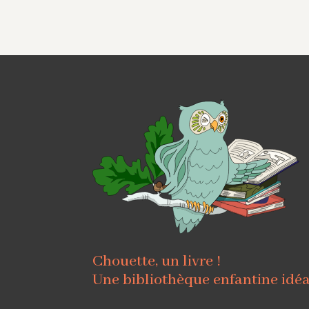
Chouette, un livre !
Une bibliothèque enfantine idé