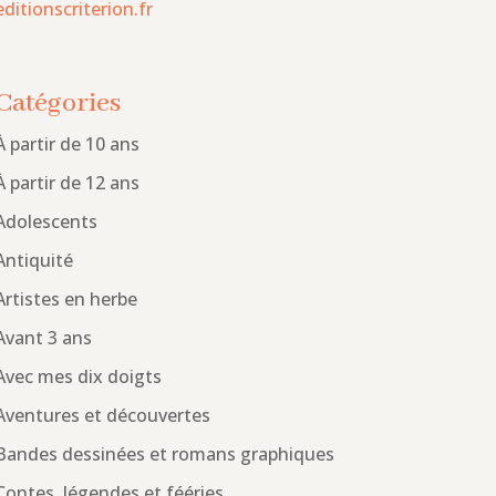
editionscriterion.fr
Catégories
À partir de 10 ans
À partir de 12 ans
Adolescents
Antiquité
Artistes en herbe
Avant 3 ans
Avec mes dix doigts
Aventures et découvertes
Bandes dessinées et romans graphiques
Contes, légendes et fééries