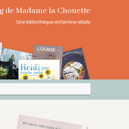
log de Madame la Chouette
Une bibliothèque enfantine idéale