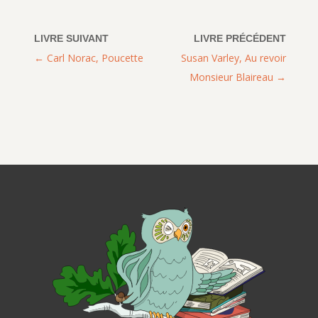
Carl Norac, Poucette
Susan Varley, Au revoir
Monsieur Blaireau