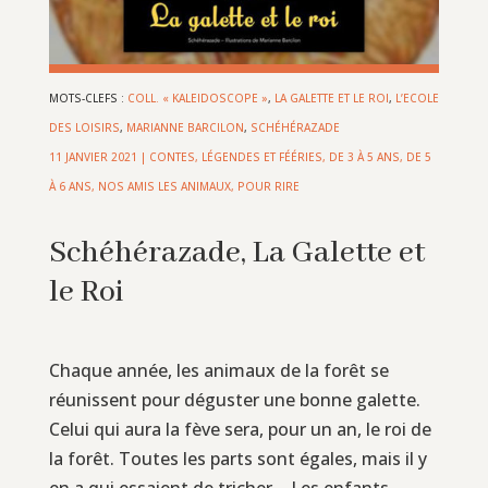
MOTS-CLEFS :
COLL. « KALEIDOSCOPE »
,
LA GALETTE ET LE ROI
,
L’ECOLE
DES LOISIRS
,
MARIANNE BARCILON
,
SCHÉHÉRAZADE
11 JANVIER 2021
|
CONTES, LÉGENDES ET FÉÉRIES
,
DE 3 À 5 ANS
,
DE 5
À 6 ANS
,
NOS AMIS LES ANIMAUX
,
POUR RIRE
Schéhérazade, La Galette et
le Roi
Chaque année, les animaux de la forêt se
réunissent pour déguster une bonne galette.
Celui qui aura la fève sera, pour un an, le roi de
la forêt. Toutes les parts sont égales, mais il y
en a qui essaient de tricher… Les enfants