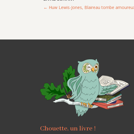
Huw Lewis-Jones, Blaireau tombe amoureu
Chouette, un livre !