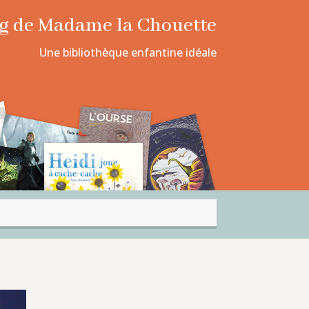
log de Madame la Chouette
Une bibliothèque enfantine idéale