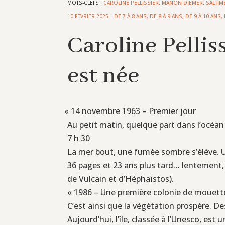
MOTS-CLEFS :
CAROLINE PELLISSIER
,
MANON DIEMER
,
SALTIM
10 FÉVRIER 2025
|
DE 7 À 8 ANS
,
DE 8 À 9 ANS
,
DE 9 À 10 ANS
,
Caroline Pelliss
est née
«
14 novembre 1963 – Premier jour
Au petit matin, quelque part dans l’océan 
7 h 30
La mer bout, une fumée sombre s’élève. Un
36 pages et 23 ans plus tard… lentement, la
de Vulcain et d’Héphaïstos).
« 1986 – Une première colonie de mouettes 
C’est ainsi que la végétation prospère. De
Aujourd’hui, l’île, classée à l’Unesco, est