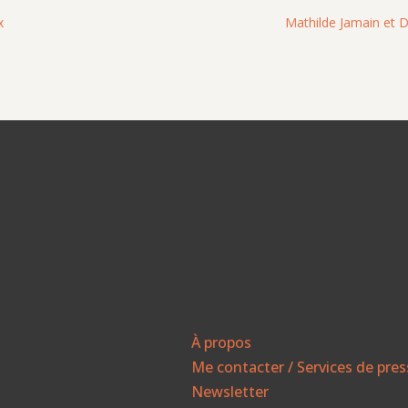
x
Mathilde Jamain et De
À propos
Me contacter / Services de pre
Newsletter