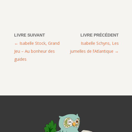
Isabelle Stock, Grand
Isabelle Schyns, Les
Jeu – Au bonheur des
jumelles de l’Atlantique
guides