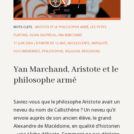
MOTS-CLEFS :
ARISTOTE ET LE PHILOSOPHE ARMÉ
,
LES PETITS
PLATONS
,
OLIVIA SAUTREUIL
,
YAN MARCHAND
17 JUIN 2024
|
À PARTIR DE 12 ANS
,
ADOLESCENTS
,
ANTIQUITÉ
,
DOCUMENTAIRES
,
PHILOSOPHIE, RELIGION, RÉFLEXIONS
Yan Marchand, Aristote et le
philosophe armé
Saviez-vous que le philosophe Aristote avait un
neveu du nom de Callisthène ? Un neveu qu’il
envoie auprès de son ancien élève, le grand
Alexandre de Macédoine, en qualité d’historien
– une tâche délicate. Comment ne pas déplaire