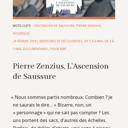
MOTS-CLEFS :
L’ASCENSION DE SAUSSURE
,
PIERRE ZENZIUS
,
ROUERGUE
28 FÉVRIER 2019
|
AVENTURES ET DÉCOUVERTES
,
DE 5 À 6 ANS
,
DE 6 À
7 ANS
,
DOCUMENTAIRES
,
POUR RIRE
Pierre Zenzius, L’Ascension
de Saussure
«
Nous sommes partis nombreux. Combien ? Je
ne saurais le dire… » Bizarre, non, un
« personnage » qui ne sait pas compter ? Les
uns portent des sacs, d’autres des échelles.
Parfois, de drôles d’objets, une cage à oiseau