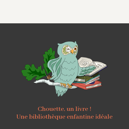
Chouette, un livre !
Une bibliothèque enfantine idéale