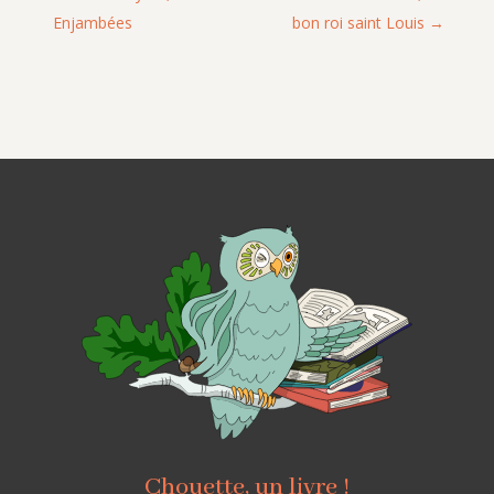
Enjambées
bon roi saint Louis
Chouette, un livre !