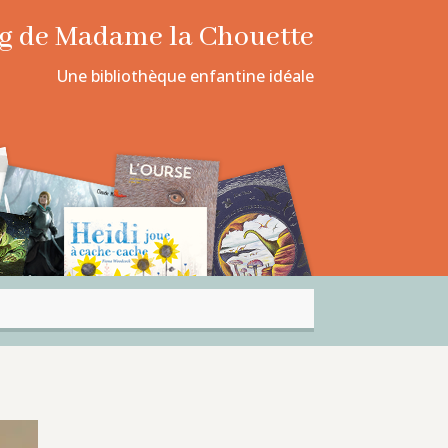
log de Madame la Chouette
Une bibliothèque enfantine idéale