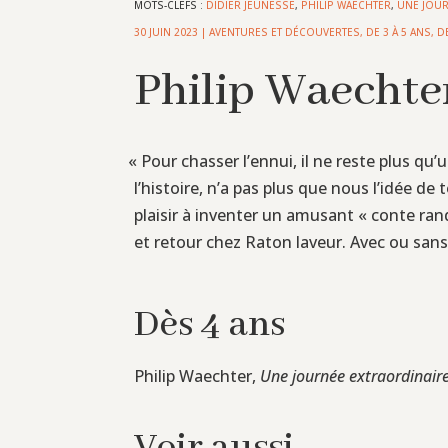
MOTS-CLEFS :
DIDIER JEUNESSE
,
PHILIP WAECHTER
,
UNE JOUR
30 JUIN 2023
|
AVENTURES ET DÉCOUVERTES
,
DE 3 À 5 ANS
,
D
Philip Waechte
«
Pour chasser l’ennui, il ne reste plus qu’
l’histoire, n’a pas plus que nous l’idée de
plaisir à inventer un amusant « conte ra
et retour chez Raton laveur. Avec ou san
Dès 4 ans
Philip Waechter,
Une journée extraordinair
Voir aussi