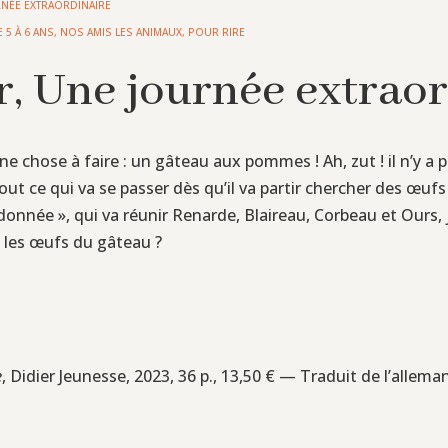
NÉE EXTRAORDINAIRE
E 5 À 6 ANS
,
NOS AMIS LES ANIMAUX
,
POUR RIRE
r, Une journée extraor
une chose à faire : un gâteau aux pommes ! Ah, zut ! il n’y a 
 tout ce qui va se passer dès qu’il va partir chercher des œufs
ndonnée », qui va réunir Renarde, Blaireau, Corbeau et Ours
s les œufs du gâteau ?
e
, Didier Jeunesse, 2023, 36 p., 13,50 € — Traduit de l’allem