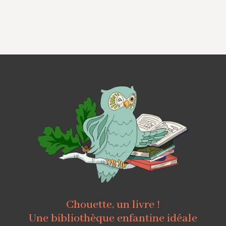
Chouette, un livre !
Une bibliothèque enfantine idéale