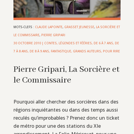
MOTS-CLEFS :
CLAUDE LAPOINTE
,
GRASSET JEUNESSE
,
LA SORCIÈRE ET
LE COMMISSAIRE
,
PIERRE GRIPARI
30 OCTOBRE 2010
|
CONTES, LÉGENDES ET FÉÉRIES
,
DE 6 À 7 ANS
,
DE
7 À 8 ANS
,
DE 8 À 9 ANS
,
FANTASTIQUE
,
GRANDS AUTEURS
,
POUR RIRE
Pierre Gripari, La Sorcière et
le Commissaire
Pourquoi aller chercher des sorcières dans des
régions inquiétantes ou dans des temps aussi
reculés qu’improbables ? Prenez donc un ticket
de métro pour une des stations du XIe
arrondissement. La Folie-Méricourt, pour une