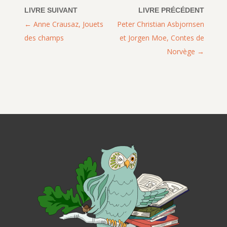
Anne Crausaz, Jouets
Peter Christian Asbjornsen
des champs
et Jorgen Moe, Contes de
Norvège