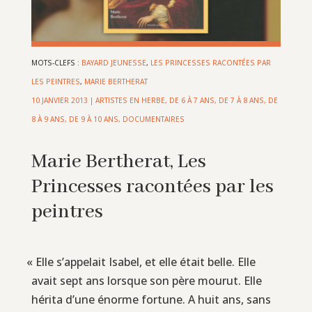
MOTS-CLEFS :
BAYARD JEUNESSE
,
LES PRINCESSES RACONTÉES PAR
LES PEINTRES
,
MARIE BERTHERAT
10 JANVIER 2013
|
ARTISTES EN HERBE
,
DE 6 À 7 ANS
,
DE 7 À 8 ANS
,
DE
8 À 9 ANS
,
DE 9 À 10 ANS
,
DOCUMENTAIRES
Marie Bertherat, Les
Princesses racontées par les
peintres
«
Elle s’appelait Isabel, et elle était belle. Elle
avait sept ans lorsque son père mourut. Elle
hérita d’une énorme fortune. A huit ans, sans