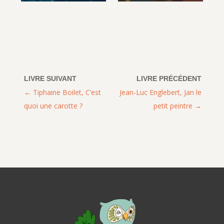
Tiphaine Boilet, C’est
Jean-Luc Englebert, Jan le
quoi une carotte ?
petit peintre