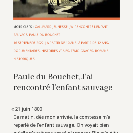
MOTS-CLEFS :
GALLIMARD JEUNESSE
,
J’AI RENCONTRÉ L’ENFANT
SAUVAGE
,
PAULE DU BOUCHET
16 SEPTEMBRE 2022
|
À PARTIR DE 10 ANS
,
À PARTIR DE 12 ANS
,
DOCUMENTAIRES
,
HISTOIRES VRAIES, TÉMOIGNAGES
,
ROMANS
HISTORIQUES
Paule du Bouchet, J’ai
rencontré l’enfant sauvage
«
21 juin 1800
Ce matin, dès mon arrivée, la comtesse m’a
reparlé de l’enfant sauvage. On voyait bien
qu’elle n’avait pas cessé d’y penser Elle m’a dit :