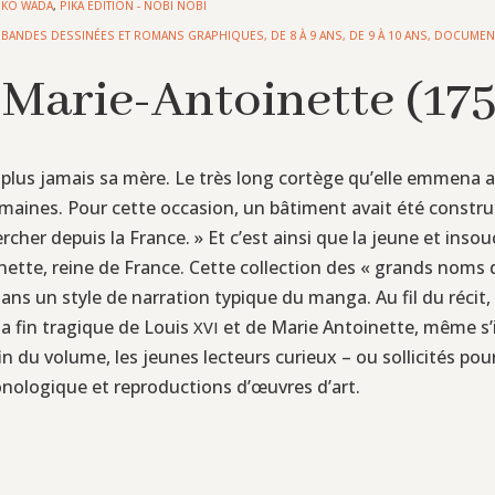
UKO WADA
,
PIKA EDITION - NOBI NOBI
,
BANDES DESSINÉES ET ROMANS GRAPHIQUES
,
DE 8 À 9 ANS
,
DE 9 À 10 ANS
,
DOCUMEN
Marie-Antoinette (17
 plus jamais sa mère. Le très long cortège qu’elle emmena a
emaines. Pour cette occasion, un bâtiment avait été constru
rcher depuis la France. » Et c’est ainsi que la jeune et ins
nette, reine de France. Cette collection des « grands noms 
e, dans un style de narration typique du manga. Au fil du réc
la fin tragique de Louis
et de Marie Antoinette, même s’i
XVI
fin du volume, les jeunes lecteurs curieux – ou sollicités p
nologique et reproductions d’œuvres d’art.