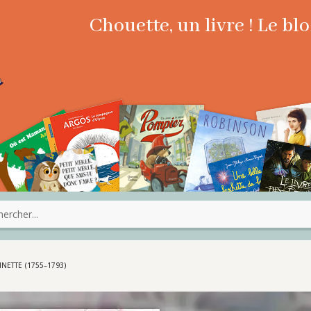
Chouette, un livre ! Le b
NETTE (1755–1793)