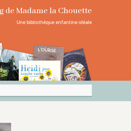
log de Madame la Chouette
Une bibliothèque enfantine idéale