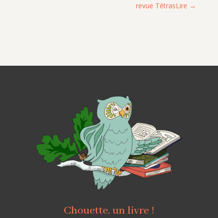
revue TétrasLire
Chouette, un livre !