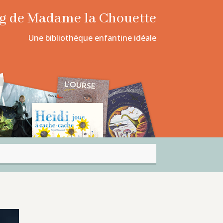
log de Madame la Chouette
Une bibliothèque enfantine idéale