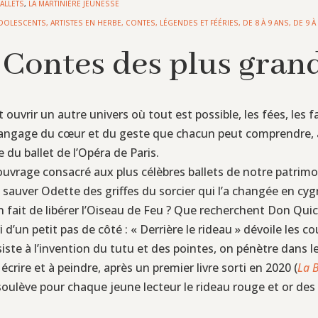
ALLETS
,
LA MARTINIÈRE JEUNESSE
DOLESCENTS
,
ARTISTES EN HERBE
,
CONTES, LÉGENDES ET FÉÉRIES
,
DE 8 À 9 ANS
,
DE 9 À
 Contes des plus grand
t ouvrir un autre univers où tout est possible, les fées, les
langage du cœur et du geste que chacun peut comprendre, à t
 du ballet de l’Opéra de Paris.
ouvrage consacré aux plus célèbres ballets de notre patrim
 à sauver Odette des griffes du sorcier qui l’a changée en cyg
ien fait de libérer l’Oiseau de Feu ? Que recherchent Don Qu
d’un petit pas de côté : « Derrière le rideau » dévoile les c
iste à l’invention du tutu et des pointes, on pénètre dans 
crire et à peindre, après un premier livre sorti en 2020 (
La 
soulève pour chaque jeune lecteur le rideau rouge et or des 