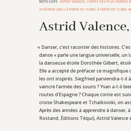
MOTS-CLEFS :
ASTRID VALENCE
,
CONTES DES PLUS GRANDS B
24 FÉVRIER 2023
|
À PARTIR DE 10 ANS
,
À PARTIR DE 12 ANS
,
A
Astrid Valence,
«
Danser, c’est raconter des histoires. C’es
danse « parle une langue universelle, un 
la danseuse étoile Dorothée Gilbert, étoile
Elle a accepté de préfacer ce magnifique 
les ont inspirés. Siegfried parviendra-t-il
vaincre l’armée des souris ? Yvan a‑t-il b
routes d’Espagne ? Chaque conte est suivi 
croise Shakespeare et Tchaïkovski, on ass
Après des années à apprendre à danser, à é
Rostand, Éditions Téqui), Astrid Valence 