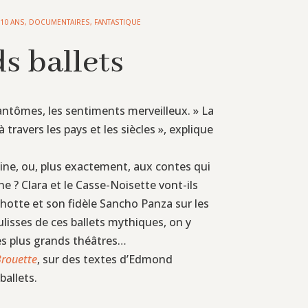
 10 ANS
,
DOCUMENTAIRES
,
FANTASTIQUE
s ballets
 fantômes, les sentiments merveilleux. » La
ravers les pays et les siècles », explique
oine, ou, plus exactement, aux contes qui
ne ? Clara et le Casse-Noisette vont-ils
ichotte et son fidèle Sancho Panza sur les
oulisses de ces ballets mythiques, on y
les plus grands théâtres…
Brouette
, sur des textes d’Edmond
ballets.