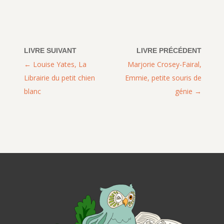
Louise Yates, La
Marjorie Crosey-Fairal,
Librairie du petit chien
Emmie, petite souris de
blanc
génie