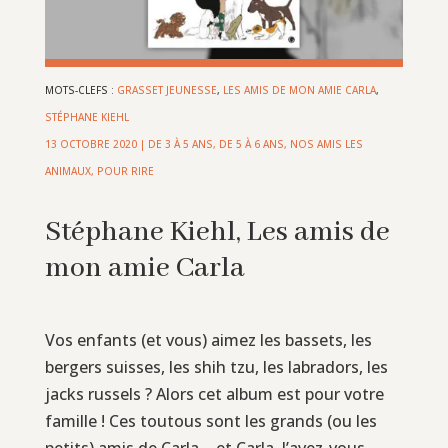
MOTS-CLEFS :
GRASSET JEUNESSE
,
LES AMIS DE MON AMIE CARLA
,
STÉPHANE KIEHL
13 OCTOBRE 2020
|
DE 3 À 5 ANS
,
DE 5 À 6 ANS
,
NOS AMIS LES
ANIMAUX
,
POUR RIRE
Stéphane Kiehl, Les amis de
mon amie Carla
Vos enfants (et vous) aimez les bassets, les
bergers suisses, les shih tzu, les labradors, les
jacks russels ? Alors cet album est pour votre
famille ! Ces toutous sont les grands (ou les
petits) amis de Carla – et Carla, l’avez-vous