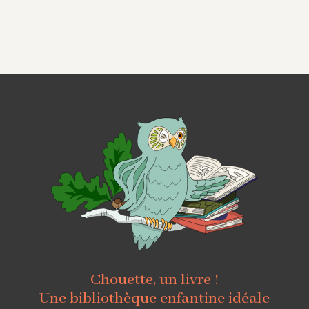
Chouette, un livre !
Une bibliothèque enfantine idéale