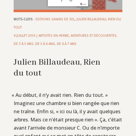
MOTS-CLEFS :
EDITIONS GRAINS DE SEL
,
JULIEN BILLAUDEAU
,
RIEN DU
TOUT
4 JUILLET 2016
|
ARTISTES EN HERBE
,
AVENTURES ET DÉCOUVERTES
,
DE 3 À 5 ANS
,
DE 5 À 6 ANS
,
DE 6 À 7 ANS
Julien Billaudeau, Rien
du tout
«
Au début, il n’y avait rien. Rien du tout. »
Imaginez une chambre si bien rangée que rien
ne traîne. Enfin si, « ici ou là, il y avait quelques
arbres. Mais ce n’était presque rien ». Ça, c’était
avant l’arrivée de monsieur C. Ou de n’importe
quel enfant qui se met en tête de construire