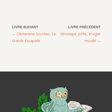
Clémentine Sourdais, La
Véronique Joffre, Imagier
Grande Escapade
mouillé