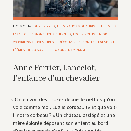
MOTS-CLEFS :
ANNE FERRIER
,
ILLUSTRATIONS DE CHRISTELLE LE GUEN
,
LANCELOT - L’ENFANCE D’UN CHEVALIER
,
LOCUS SOLUS JUNIOR
29 AVRIL 2022
|
AVENTURES ET DÉCOUVERTES
,
CONTES, LÉGENDES ET
FÉÉRIES
,
DE 5 À 6 ANS
,
DE 6 À 7 ANS
,
MOYEN-AGE
Anne Ferrier, Lancelot,
l’enfance d’un chevalier
«
On en voit des choses depuis le ciel lorsqu’on
vole comme moi, Lug le corbeau ! » Et que voit-
il notre corbeau ? « Un château assiégé et une
mère éplorée déposant son enfant au bord
d’un lac avant de s’enfuir. » Puis une fée,