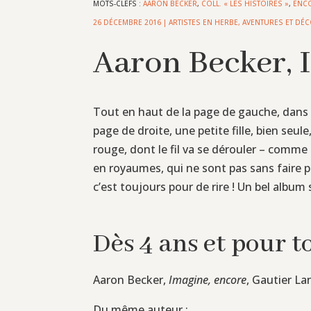
MOTS-CLEFS :
AARON BECKER
,
COLL. « LES HISTOIRES »
,
ENC
26 DÉCEMBRE 2016
|
ARTISTES EN HERBE
,
AVENTURES ET DÉ
Aaron Becker, 
Tout en haut de la page de gauche, dans
page de droite, une petite fille, bien seu
rouge, dont le fil va se dérouler – comme l
en royaumes, qui ne sont pas sans faire p
c’est toujours pour de rire ! Un bel album
Dès 4 ans et pour t
Aaron Becker,
Imagine, encore
, Gautier Lan
Du même auteur :