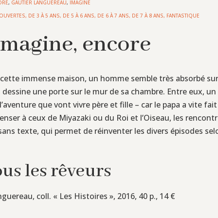
ORE
,
GAUTIER LANGUEREAU
,
IMAGINE
COUVERTES
,
DE 3 À 5 ANS
,
DE 5 À 6 ANS
,
DE 6 À 7 ANS
,
DE 7 À 8 ANS
,
FANTASTIQUE
Imagine, encore
 cette immense maison, un homme semble très absorbé sur s
le, dessine une porte sur le mur de sa chambre. Entre eux, u
’aventure que vont vivre père et fille – car le papa a vite f
enser à ceux de Miyazaki ou du Roi et l’Oiseau, les rencon
 sans texte, qui permet de réinventer les divers épisodes se
ous les rêveurs
guereau, coll. « Les Histoires », 2016, 40 p., 14 €