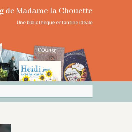
log de Madame la Chouette
Une bibliothèque enfantine idéale