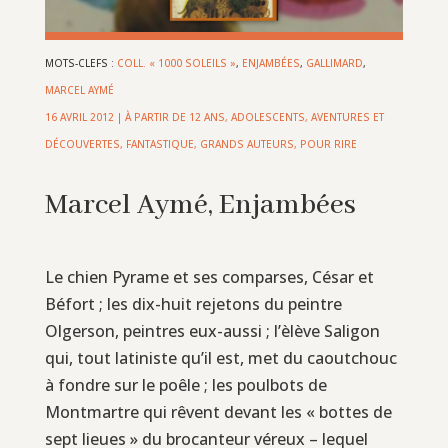
MOTS-CLEFS :
COLL. « 1000 SOLEILS »
,
ENJAMBÉES
,
GALLIMARD
,
MARCEL AYMÉ
16 AVRIL 2012
|
À PARTIR DE 12 ANS
,
ADOLESCENTS
,
AVENTURES ET
DÉCOUVERTES
,
FANTASTIQUE
,
GRANDS AUTEURS
,
POUR RIRE
Marcel Aymé, Enjambées
Le chien Pyrame et ses comparses, César et
Béfort ; les dix-huit rejetons du peintre
Olgerson, peintres eux-aussi ; l’èlève Saligon
qui, tout latiniste qu’il est, met du caoutchouc
à fondre sur le poêle ; les poulbots de
Montmartre qui rêvent devant les « bottes de
sept lieues » du brocanteur véreux – lequel