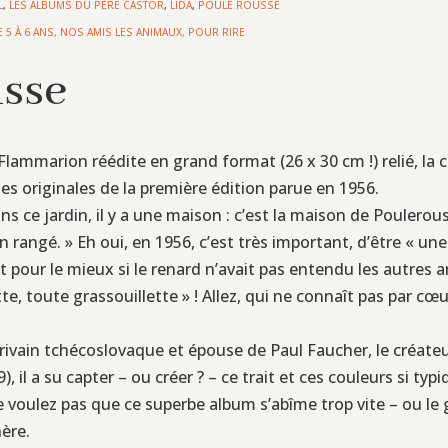
L
,
LES ALBUMS DU PÈRE CASTOR
,
LIDA
,
POULE ROUSSE
E 5 À 6 ANS
,
NOS AMIS LES ANIMAUX
,
POUR RIRE
usse
Flammarion réédite en grand format (26 x 30 cm !) relié, la 
es originales de la première édition parue en 1956.
Dans ce jardin, il y a une maison : c’est la maison de Poulerou
n rangé. » Eh oui, en 1956, c’est très important, d’être « u
it pour le mieux si le renard n’avait pas entendu les autres 
tte, toute grassouillette » ! Allez, qui ne connaît pas par 
crivain tchécoslovaque et épouse de Paul Faucher, le créate
 il a su capter – ou créer ? – ce trait et ces couleurs si t
 voulez pas que ce superbe album s’abîme trop vite – ou le
hère.