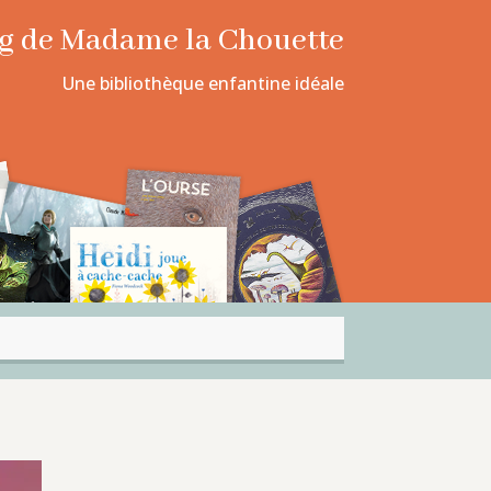
log de Madame la Chouette
Une bibliothèque enfantine idéale