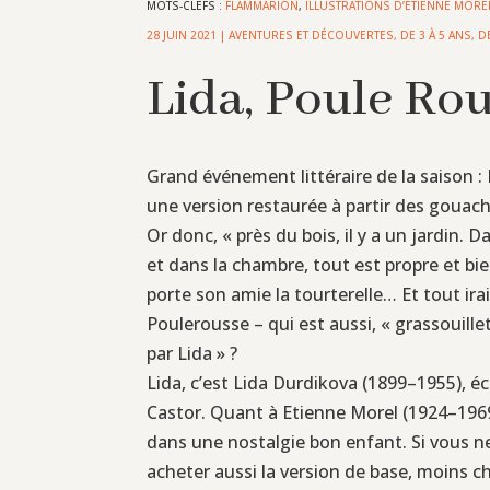
MOTS-CLEFS :
FLAMMARION
,
ILLUSTRATIONS D’ETIENNE MORE
28 JUIN 2021
|
AVENTURES ET DÉCOUVERTES
,
DE 3 À 5 ANS
,
D
Lida, Poule Ro
Grand événement littéraire de la saison : 
une version restaurée à partir des gouach
Or donc, « près du bois, il y a un jardin. 
et dans la chambre, tout est propre et bie
porte son amie la tourterelle… Et tout ira
Poulerousse – qui est aussi, « grassouille
par Lida » ?
Lida, c’est Lida Durdikova (1899–1955), é
Castor. Quant à Etienne Morel (1924–1969),
dans une nostalgie bon enfant. Si vous ne
acheter aussi la version de base, moins c