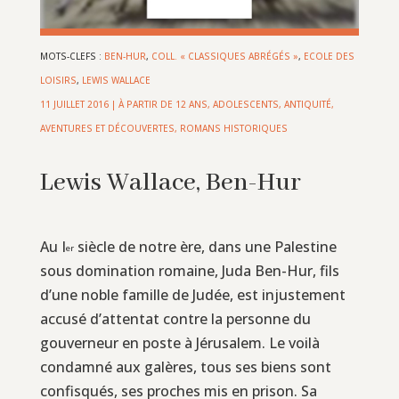
MOTS-CLEFS :
BEN-HUR
,
COLL. « CLASSIQUES ABRÉGÉS »
,
ECOLE DES
LOISIRS
,
LEWIS WALLACE
11 JUILLET 2016
|
À PARTIR DE 12 ANS
,
ADOLESCENTS
,
ANTIQUITÉ
,
AVENTURES ET DÉCOUVERTES
,
ROMANS HISTORIQUES
Lewis Wallace, Ben-Hur
Au I
siècle de notre ère, dans une Palestine
er
sous domination romaine, Juda Ben-Hur, fils
d’une noble famille de Judée, est injustement
accusé d’attentat contre la personne du
gouverneur en poste à Jérusalem. Le voilà
condamné aux galères, tous ses biens sont
confisqués, ses proches mis en prison. Sa