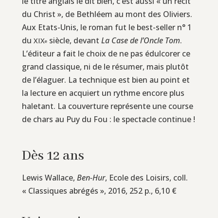
le titre anglais le dit bien, c’est aussi « un récit
du Christ », de Bethléem au mont des Oliviers.
Aux Etats-Unis, le roman fut le best-seller n° 1
du
siècle, devant
La Case de l’Oncle Tom
.
XIX
e
L’éditeur a fait le choix de ne pas édulcorer ce
grand classique, ni de le résumer, mais plutôt
de l’élaguer. La technique est bien au point et
la lecture en acquiert un rythme encore plus
haletant. La couverture représente une course
de chars au Puy du Fou : le spectacle continue !
Dès 12 ans
Lewis Wallace,
Ben-Hur
, Ecole des Loisirs, coll.
« Classiques abrégés », 2016, 252 p., 6,10 €