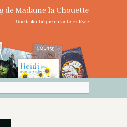
log de Madame la Chouette
Une bibliothèque enfantine idéale