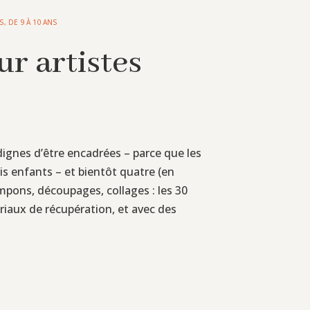
NS
,
DE 9 À 10 ANS
r artistes
dignes d’être encadrées – parce que les
is enfants – et bientôt quatre (en
ampons, découpages, collages : les 30
iaux de récupération, et avec des