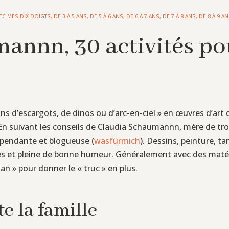
EC MES DIX DOIGTS
,
DE 3 À 5 ANS
,
DE 5 À 6 ANS
,
DE 6 À 7 ANS
,
DE 7 À 8 ANS
,
DE 8 À 9 A
annn, 30 activités pou
s d’escargots, de dinos ou d’arc-en-ciel » en œuvres d’art 
En suivant les conseils de Claudia Schaumannn, mère de tro
ndépendante et blogueuse (
wasfürmich
). Dessins, peinture, t
es et pleine de bonne humeur. Généralement avec des matér
n » pour donner le « truc » en plus.
te la famille