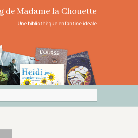
log de Madame la Chouette
Une bibliothèque enfantine idéale