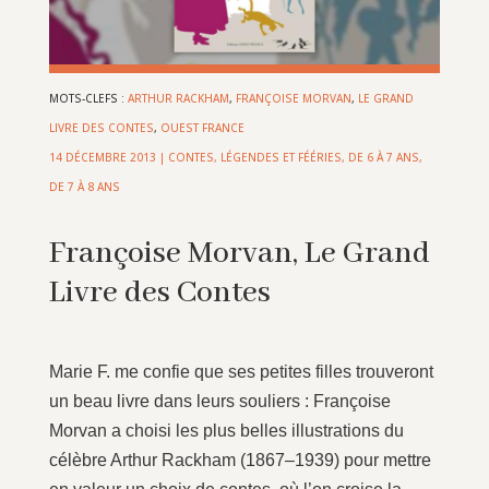
MOTS-CLEFS :
ARTHUR RACKHAM
,
FRANÇOISE MORVAN
,
LE GRAND
LIVRE DES CONTES
,
OUEST FRANCE
14 DÉCEMBRE 2013
|
CONTES, LÉGENDES ET FÉÉRIES
,
DE 6 À 7 ANS
,
DE 7 À 8 ANS
Françoise Morvan, Le Grand
Livre des Contes
Marie F. me confie que ses petites filles trouveront
un beau livre dans leurs souliers : Françoise
Morvan a choisi les plus belles illustrations du
célèbre Arthur Rackham (1867–1939) pour mettre