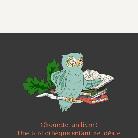
Chouette, un livre !
Une bibliothèque enfantine idéale