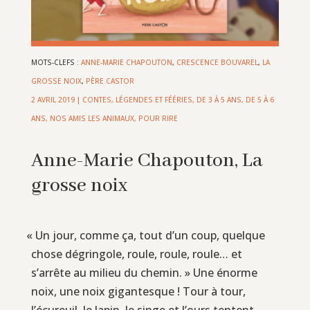
MOTS-CLEFS :
ANNE-MARIE CHAPOUTON
,
CRESCENCE BOUVAREL
,
LA
GROSSE NOIX
,
PÈRE CASTOR
2 AVRIL 2019
|
CONTES, LÉGENDES ET FÉÉRIES
,
DE 3 À 5 ANS
,
DE 5 À 6
ANS
,
NOS AMIS LES ANIMAUX
,
POUR RIRE
Anne-Marie Chapouton, La
grosse noix
«
Un jour, comme ça, tout d’un coup, quelque
chose dégringole, roule, roule, roule… et
s’arrête au milieu du chemin. » Une énorme
noix, une noix gigantesque ! Tour à tour,
l’écureuil, le lapin, le singe et l’ours tentent