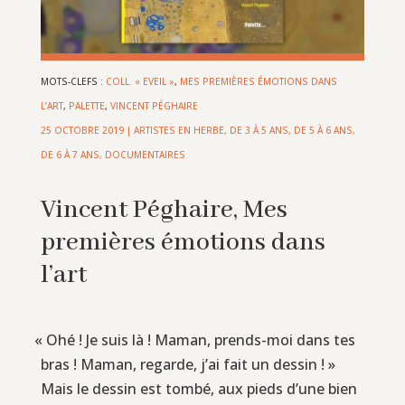
MOTS-CLEFS :
COLL. « EVEIL »
,
MES PREMIÈRES ÉMOTIONS DANS
L’ART
,
PALETTE
,
VINCENT PÉGHAIRE
25 OCTOBRE 2019
|
ARTISTES EN HERBE
,
DE 3 À 5 ANS
,
DE 5 À 6 ANS
,
DE 6 À 7 ANS
,
DOCUMENTAIRES
Vincent Péghaire, Mes
premières émotions dans
l’art
«
Ohé ! Je suis là ! Maman, prends-moi dans tes
bras ! Maman, regarde, j’ai fait un dessin ! »
Mais le dessin est tombé, aux pieds d’une bien