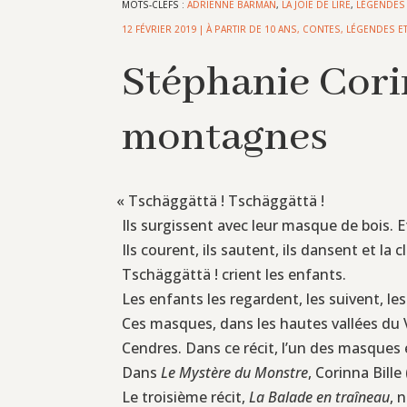
MOTS-CLEFS :
ADRIENNE BARMAN
,
LA JOIE DE LIRE
,
LÉGENDES
12 FÉVRIER 2019
|
À PARTIR DE 10 ANS
,
CONTES, LÉGENDES ET
Stéphanie Cori
montagnes
«
Tschäggättä ! Tschäggättä !
Ils surgissent avec leur masque de bois. E
Ils courent, ils sautent, ils dansent et la 
Tschäggättä ! crient les enfants.
Les enfants les regardent, les suivent, l
Ces masques, dans les hautes vallées du V
Cendres. Dans ce récit, l’un des masques e
Dans
Le Mystère du Monstre
, Corinna Bill
Le troisième récit,
La Balade en traîneau
, 