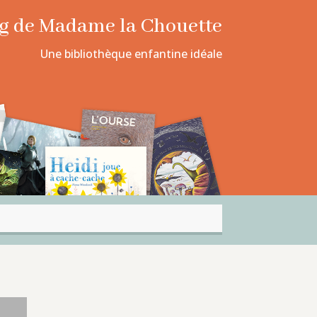
log de Madame la Chouette
Une bibliothèque enfantine idéale