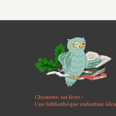
Chouette, un livre !
Une bibliothèque enfantine idé