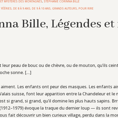
 ET MYSTÈRES DES MONTAGNES
,
STÉPHANIE CORINNA BILLE
 FÉÉRIES
,
DE 8 À 9 ANS
,
DE 9 À 10 ANS
,
GRANDS AUTEURS
,
POUR RIRE
nna Bille, Légendes et
t leur peau de bouc ou de chèvre, ou de mouton, qu’ils ceint
cloche sonne. […]
es aiment. Les enfants ont peur des masques. Les enfants ai
alais suisse, font leur apparition entre la Chandeleur et le
st si grand, si grand, qu’il domine les plus hauts sapins. Br
e (1912–1979) évoque la traque du dernier loup — ils sont re
nous fait découvrir un bien curieux village, perdu dans la 