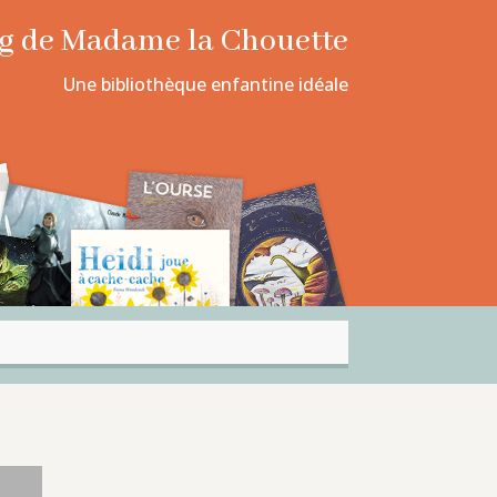
log de Madame la Chouette
Une bibliothèque enfantine idéale