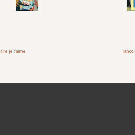
dire je t’aime
Françoi