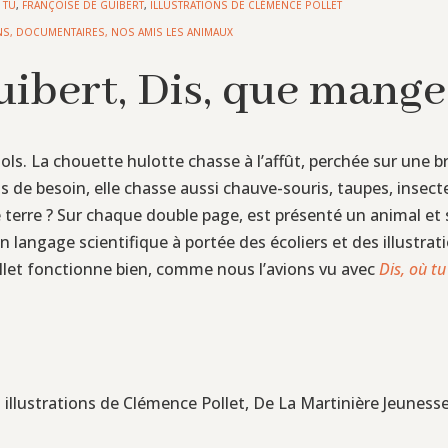
 TU
,
FRANÇOISE DE GUIBERT
,
ILLUSTRATIONS DE CLÉMENCE POLLET
NS
,
DOCUMENTAIRES
,
NOS AMIS LES ANIMAUX
ibert, Dis, que mange
s. La chouette hulotte chasse à l’affût, perchée sur une br
s de besoin, elle chasse aussi chauve-souris, taupes, insectes
 de terre ? Sur chaque double page, est présenté un animal et
. Un langage scientifique à portée des écoliers et des illustra
llet fonctionne bien, comme nous l’avions vu avec
Dis, où tu
,
illustrations de Clémence Pollet, De La Martinière Jeunesse,