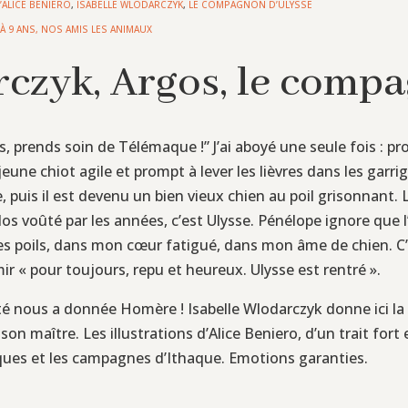
’ALICE BENIERO
,
ISABELLE WLODARCZYK
,
LE COMPAGNON D’ULYSSE
 À 9 ANS
,
NOS AMIS LES ANIMAUX
rczyk, Argos, le comp
os, prends soin de Télémaque !” J’ai aboyé une seule fois : pro
eune chiot agile et prompt à lever les lièvres dans les garrigu
puis il est devenu un bien vieux chien au poil grisonnant. Lo
u dos voûté par les années, c’est Ulysse. Pénélope ignore qu
es poils, dans mon cœur fatigué, dans mon âme de chien. C’es
ir « pour toujours, repu et heureux. Ulysse est rentré ».
ité nous a donnée Homère ! Isabelle Wlodarczyk donne ici la 
son maître. Les illustrations d’Alice Beniero, d’un trait for
criques et les campagnes d’Ithaque. Emotions garanties.