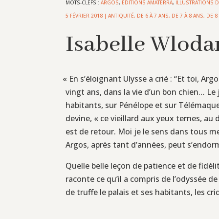
MOTS-CLEFS :
ARGOS
,
EDITIONS AMATERRA
,
ILLUSTRATIONS D
5 FÉVRIER 2018
|
ANTIQUITÉ
,
DE 6 À 7 ANS
,
DE 7 À 8 ANS
,
DE 8
Isabelle Wloda
«
En s’éloignant Ulysse a crié : “Et toi, Arg
vingt ans, dans la vie d’un bon chien… Le j
habitants, sur Pénélope et sur Télémaque, 
devine, « ce vieillard aux yeux ternes, a
est de retour. Moi je le sens dans tous m
Argos, après tant d’années, peut s’endorm
Quelle belle leçon de patience et de fidél
raconte ce qu’il a compris de l’odyssée de 
de truffe le palais et ses habitants, les 