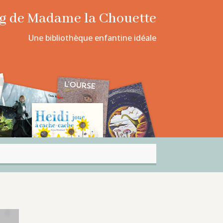
log de Madame la Chouette
Une bibliothèque enfantine idéale