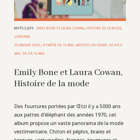
MOTS-CLEFS :
EMILY BONE ET LAURA COWAN
,
HISTOIRE DE LA MODE
,
USBORNE
30 JANVIER 2018
|
À PARTIR DE 10 ANS
,
ARTISTES EN HERBE
,
DE 8 À 9
ANS
,
DE 9 À 10 ANS
Emily Bone et Laura Cowan,
Histoire de la mode
Des fourrures portées par Œtzi il y a 5000 ans
aux pattes d’éléphant des années 1970, cet
album propose un vaste panorama de la mode
vestimentaire. Chiton et péplos, braies et
torques, vertugadins, franges, tournures et