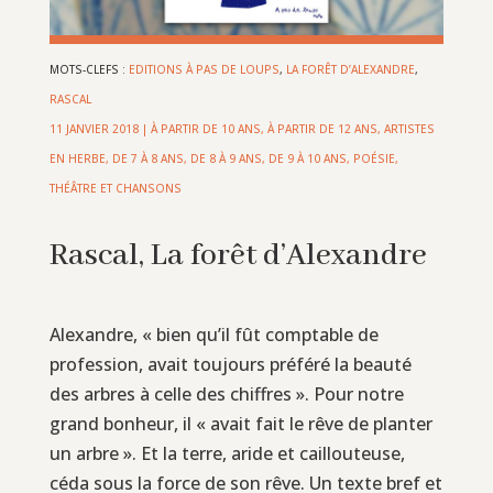
MOTS-CLEFS :
EDITIONS À PAS DE LOUPS
,
LA FORÊT D’ALEXANDRE
,
RASCAL
11 JANVIER 2018
|
À PARTIR DE 10 ANS
,
À PARTIR DE 12 ANS
,
ARTISTES
EN HERBE
,
DE 7 À 8 ANS
,
DE 8 À 9 ANS
,
DE 9 À 10 ANS
,
POÉSIE,
THÉÂTRE ET CHANSONS
Rascal, La forêt d’Alexandre
Alexandre, « bien qu’il fût comptable de
profession, avait toujours préféré la beauté
des arbres à celle des chiffres ». Pour notre
grand bonheur, il « avait fait le rêve de planter
un arbre ». Et la terre, aride et caillouteuse,
céda sous la force de son rêve. Un texte bref et