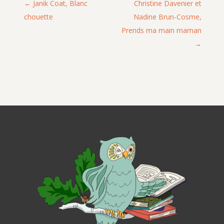
Janik Coat, Blanc
Christine Davenier et
chouette
Nadine Brun-Cosme,
Prends ma main maman