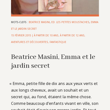
MOTS-CLEFS :
BEATRICE MASINI
,
ED. LES PETITES MOUSTACHES
,
EMMA
ET LE JARDIN SECRET
15 FÉVRIER 2015
|
À PARTIR DE 10 ANS
,
À PARTIR DE 12 ANS
,
AVENTURES ET DÉCOUVERTES
,
FANTASTIQUE
Beatrice Masini, Emma et le
jardin secret
«
Emma, petite fille de dix ans aux yeux verts et
aux longs cheveux, avait un souhait et un
secret qui, au fond, étaient la même chose.
Comme beaucoup d’enfants vivant en ville, son
souhait était d’avoir son propre jardin. Et tout